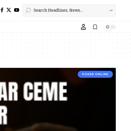
POKER ONLINE