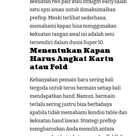
kekuatan two pair atau straight early salah
satu opsi aman untuk dimaksimalkan
preflop. Meski terlihat sederhana,
memahami kapan bisa menggunakan
kekuatan tangan awal ini adalah seni
tersendiri dalam dunia Super 10.
Menentukan Kapan
Harus Angkat Kartu
atau Fold
Kebanyakan pemain baru sering kali
tergoda untuk terus bermain setiap kali
mendapatkan hand. Namun, bermain
terlalu sering justru bisa berbahaya
apabila tidak memahami kondisi table dan
kekuatan hand lawan. Strategi preflop
mengharuskan Anda memilih antara