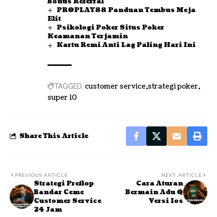
Bonus Referral
PROPLAY88 Panduan Tembus Meja
Elit
Psikologi Poker Situs Poker
Keamanan Terjamin
Kartu Remi Anti Lag Paling Hari Ini
customer service
strategi poker
TAGGED:
super 10
Share This Article
PREVIOUS ARTICLE
NEXT ARTICLE
Strategi Preflop
Cara Aturan
Bandar Ceme
Bermain Adu Q
Customer Service
Versi Ios
24 Jam