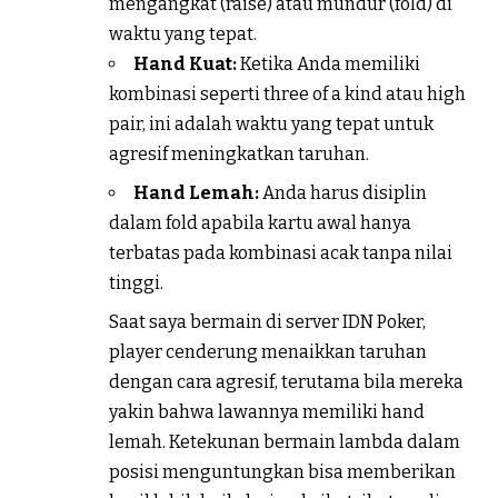
mengangkat (raise) atau mundur (fold) di
waktu yang tepat.
Hand Kuat:
Ketika Anda memiliki
kombinasi seperti three of a kind atau high
pair, ini adalah waktu yang tepat untuk
agresif meningkatkan taruhan.
Hand Lemah:
Anda harus disiplin
dalam fold apabila kartu awal hanya
terbatas pada kombinasi acak tanpa nilai
tinggi.
Saat saya bermain di server IDN Poker,
player cenderung menaikkan taruhan
dengan cara agresif, terutama bila mereka
yakin bahwa lawannya memiliki hand
lemah. Ketekunan bermain lambda dalam
posisi menguntungkan bisa memberikan