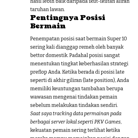
hasil lebih baik daripada ikut-ikutan aliran
taruhan lawan.
Pentingnya Posisi
Bermain
Penempatan posisi saat bermain Super 10
sering kali dianggap remeh oleh banyak
bettor domestik. Padahal posisi sangat
menentukan tingkat keberhasilan strategi
preflop Anda. Ketika berada di posisi late
seperti di akhir giliran (late position), Anda
memiliki keuntungan tambahan berupa
wawasan mengenai tindakan pemain
sebelum melakukan tindakan sendiri.
Saat saya tracking data permainan pada
berbagai server lokal seperti PKV Games
,
kekuatan pemain sering terlihat ketika