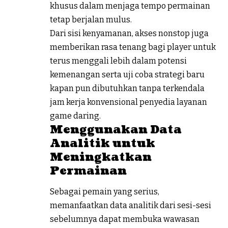
khusus dalam menjaga tempo permainan
tetap berjalan mulus.
Dari sisi kenyamanan, akses nonstop juga
memberikan rasa tenang bagi player untuk
terus menggali lebih dalam potensi
kemenangan serta uji coba strategi baru
kapan pun dibutuhkan tanpa terkendala
jam kerja konvensional penyedia layanan
game daring.
Menggunakan Data
Analitik untuk
Meningkatkan
Permainan
Sebagai pemain yang serius,
memanfaatkan data analitik dari sesi-sesi
sebelumnya dapat membuka wawasan