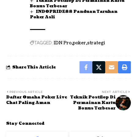
Teknik Postflop Di Permainan Kartu
Bonus Terbesar
INDOPRIDE88 Panduan Taruhan
Poker Asli
IDN Pro
poker
strategi
TAGGED:
Share This Article
PREVIOUS ARTICLE
NEXT ARTICLE
Daftar Omaha Poker Live
Teknik Postflop Di
Chat Paling Aman
Permainan Kartu
Bonus Terbesar
Stay Connected