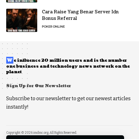
Cara Raise Yang Benar Server Idn
Bonus Referral
POKER ONLINE
W
e influence 20 million users and is the number
one business and technology news network on the
planet
Sign Up for Our Newsletter
Subscribe to our newsletter to get our newest articles
instantly!
Copyright © 2026 imdmc.org, All Rights Reserved.