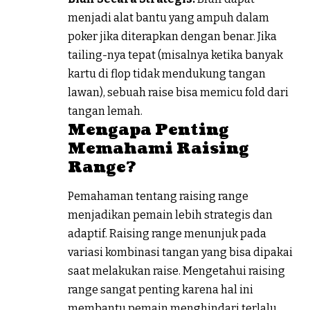
menjadi alat bantu yang ampuh dalam
poker jika diterapkan dengan benar. Jika
tailing-nya tepat (misalnya ketika banyak
kartu di flop tidak mendukung tangan
lawan), sebuah raise bisa memicu fold dari
tangan lemah.
Mengapa Penting
Memahami Raising
Range?
Pemahaman tentang raising range
menjadikan pemain lebih strategis dan
adaptif. Raising range menunjuk pada
variasi kombinasi tangan yang bisa dipakai
saat melakukan raise. Mengetahui raising
range sangat penting karena hal ini
membantu pemain menghindari terlalu