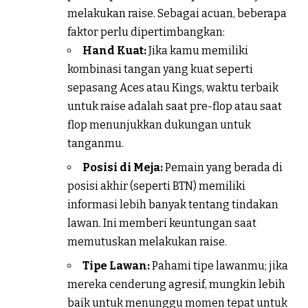
melakukan raise. Sebagai acuan, beberapa
faktor perlu dipertimbangkan:
Hand Kuat:
Jika kamu memiliki
kombinasi tangan yang kuat seperti
sepasang Aces atau Kings, waktu terbaik
untuk raise adalah saat pre-flop atau saat
flop menunjukkan dukungan untuk
tanganmu.
Posisi di Meja:
Pemain yang berada di
posisi akhir (seperti BTN) memiliki
informasi lebih banyak tentang tindakan
lawan. Ini memberi keuntungan saat
memutuskan melakukan raise.
Tipe Lawan:
Pahami tipe lawanmu; jika
mereka cenderung agresif, mungkin lebih
baik untuk menunggu momen tepat untuk