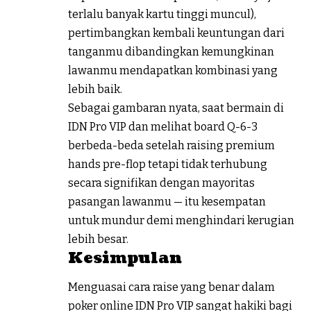
terlalu banyak kartu tinggi muncul),
pertimbangkan kembali keuntungan dari
tanganmu dibandingkan kemungkinan
lawanmu mendapatkan kombinasi yang
lebih baik.
Sebagai gambaran nyata, saat bermain di
IDN Pro VIP dan melihat board Q-6-3
berbeda-beda setelah raising premium
hands pre-flop tetapi tidak terhubung
secara signifikan dengan mayoritas
pasangan lawanmu — itu kesempatan
untuk mundur demi menghindari kerugian
lebih besar.
Kesimpulan
Menguasai cara raise yang benar dalam
poker online
IDN Pro VIP
sangat hakiki bagi